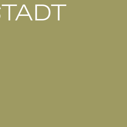
TADT
nnung beim Wettbewerb für
tätte in Schornsheim "WALDNEST"