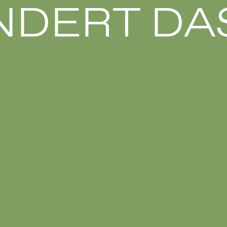
DERT DA
Anerke
Kindertagess