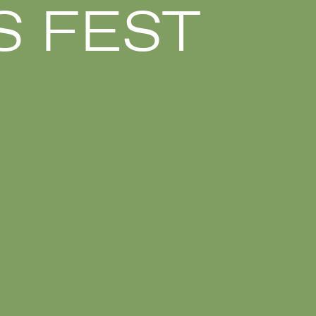
S FEST
nnung beim Wettbewerb für
tätte in Schornsheim "WALDNEST"